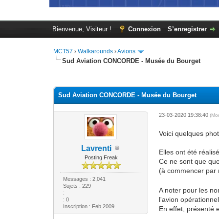
Bienvenue, Visiteur !
Connexion
S’enregistrer
MCT57
›
Walkarounds
›
Avions
Sud Aviation CONCORDE - Musée du Bourget
Moyenne : 0 (0 vote(s))
1
2
3
4
5
Sud Aviation CONCORDE - Musée du Bourget
23-03-2020 19:38:40
(Mo
Voici quelques ph
Lavrenti
Elles ont été réali
Posting Freak
Ce ne sont que quel
(à commencer par
Messages : 2,041
Sujets : 229
A noter pour les no
:
l'avion opérationnel
: 0
Inscription : Feb 2009
En effet, présenté 