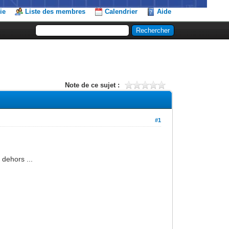
ie
Liste des membres
Calendrier
Aide
Note de ce sujet :
#1
 dehors ...