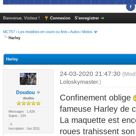
Bienvenue, Visiteur !
Connexion
S’enregistrer
MCT57
›
Les modèles en cours ou finis
›
Autos / Motos
Harley
(s))
Harley
24-03-2020 21:47:30
(Modi
Loloskymaster
.)
Doudou
Confinement oblige
doudou
fameuse Harley de ch
Messages : 1,426
Sujets : 234
La maquette est enco
:
: 0
Inscription : Jun 2011
roues trahissent so