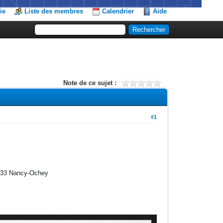
ie
Liste des membres
Calendrier
Aide
Note de ce sujet :
#1
BA133 Nancy-Ochey