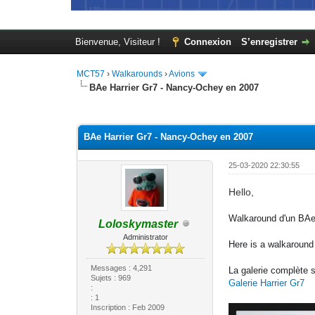
Bienvenue, Visiteur !
Connexion
S’enregistrer
MCT57
›
Walkarounds
›
Avions
BAe Harrier Gr7 - Nancy-Ochey en 2007
Moyenne : 0 (0 vote(s))
1
2
3
4
5
BAe Harrier Gr7 - Nancy-Ochey en 2007
25-03-2020 22:30:55
Hello,
Walkaround d'un BAe
Loloskymaster
Administrator
Here is a walkaround
Messages : 4,291
La galerie complète s
Sujets : 969
Galerie Harrier Gr7
:
: 1
Inscription : Feb 2009