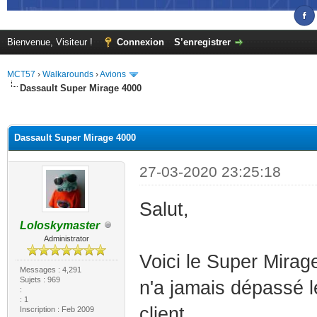
Bienvenue, Visiteur !
Connexion
S’enregistrer
MCT57
›
Walkarounds
›
Avions
Dassault Super Mirage 4000
(s))
Dassault Super Mirage 4000
27-03-2020 23:25:18
Salut,
Loloskymaster
Administrator
Voici le Super Mirag
Messages : 4,291
Sujets : 969
n'a jamais dépassé l
:
: 1
client.
Inscription : Feb 2009