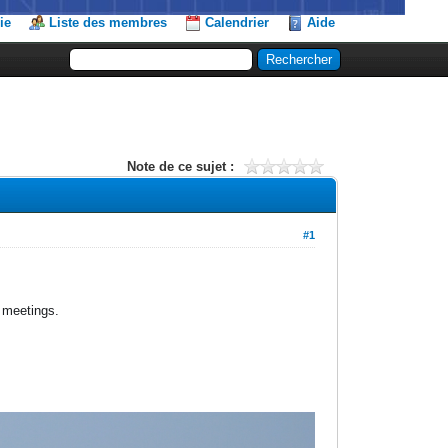
ie
Liste des membres
Calendrier
Aide
Note de ce sujet :
#1
s meetings.