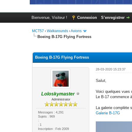
Bienvenue, Visiteur !
Connexion
S’enregistrer
MCT57
›
Walkarounds
›
Avions
Boeing B-17G Flying Fortress
Moyenne : 0 (0 vote(s))
1
2
3
4
5
Boeing B-17G Flying Fortress
28-03-2020 15:23:37
Salut,
Voici quelques vues d
Loloskymaster
Le B-17 commence à a
Administrator
La galerie complète s
Messages : 4,291
Galerie B-17G
Sujets : 969
:
: 1
Inscription : Feb 2009