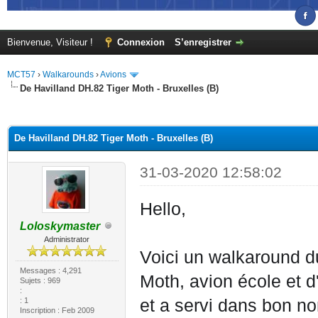
Bienvenue, Visiteur !
Connexion
S’enregistrer
MCT57
›
Walkarounds
›
Avions
De Havilland DH.82 Tiger Moth - Bruxelles (B)
(s))
De Havilland DH.82 Tiger Moth - Bruxelles (B)
31-03-2020 12:58:02
Hello,
Loloskymaster
Administrator
Voici un walkaround d
Messages : 4,291
Moth, avion école et d
Sujets : 969
:
: 1
et a servi dans bon n
Inscription : Feb 2009