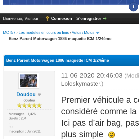
Bienvenue, Visiteur !
Connexion
S’enregistrer
MCT57
›
Les modèles en cours ou finis
›
Autos / Motos
Benz Parent Motorwagen 1886 maquette ICM 1/24éme
(s))
Benz Parent Motorwagen 1886 maquette ICM 1/24éme
11-06-2020 20:46:03
(Modi
Loloskymaster
.)
Doudou
Premier véhicule a c
doudou
considéré comme la 
Messages : 1,426
Sujets : 234
Ici pas d’air bag, pa
:
: 0
Inscription : Jun 2011
plus simple