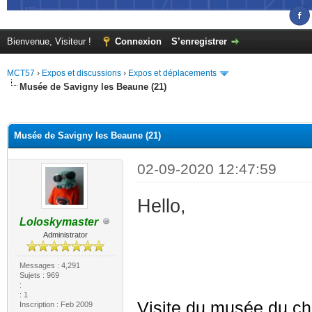
Bienvenue, Visiteur !
Connexion
S’enregistrer
MCT57
›
Expos et discussions
›
Expos et déplacements
Musée de Savigny les Beaune (21)
(s))
Musée de Savigny les Beaune (21)
02-09-2020 12:47:59
Hello,
Loloskymaster
Administrator
Messages : 4,291
Sujets : 969
:
: 1
Visite du musée du ch
Inscription : Feb 2009