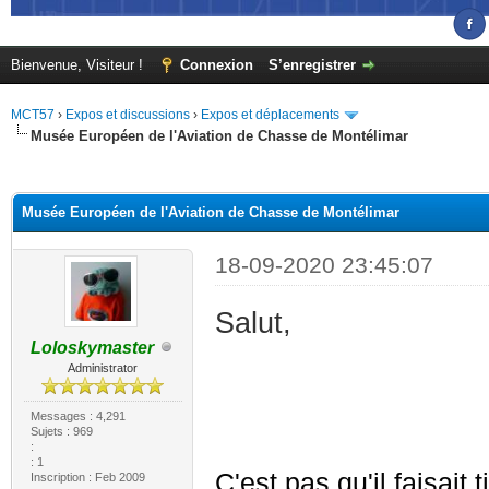
Bienvenue, Visiteur !
Connexion
S’enregistrer
MCT57
›
Expos et discussions
›
Expos et déplacements
Musée Européen de l'Aviation de Chasse de Montélimar
(s))
Musée Européen de l'Aviation de Chasse de Montélimar
18-09-2020 23:45:07
Salut,
Loloskymaster
Administrator
Messages : 4,291
Sujets : 969
:
: 1
C'est pas qu'il faisait
Inscription : Feb 2009