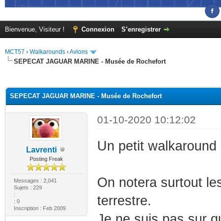
Bienvenue, Visiteur !
Connexion
S’enregistrer
MCT57
›
Walkarounds
›
Avions
SEPECAT JAGUAR MARINE - Musée de Rochefort
(s))
SEPECAT JAGUAR MARINE - Musée de Rochefort
01-10-2020 10:12:02
Un petit walkaround
Lavrenti
Posting Freak
On notera surtout le
Messages : 2,041
Sujets : 229
:
terrestre.
: 0
Inscription : Feb 2009
Je ne suis pas sur qu