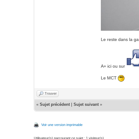
Le reste dans la gal
A+ ici ou sur
Le MCT
Trouver
«
Sujet précédent
|
Sujet suivant
»
Voir une version imprimable
Utilisateur(s) parcourant ce sujet : 1 visiteur(s)