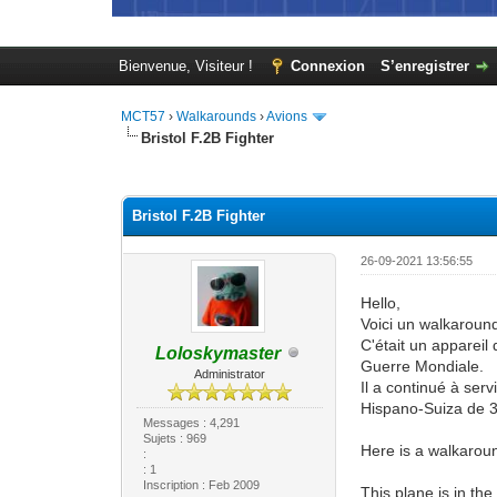
Bienvenue, Visiteur !
Connexion
S’enregistrer
MCT57
›
Walkarounds
›
Avions
Bristol F.2B Fighter
Moyenne : 0 (0 vote(s))
1
2
3
4
5
Bristol F.2B Fighter
26-09-2021 13:56:55
Hello,
Voici un walkaroun
C'était un appareil
Loloskymaster
Guerre Mondiale.
Administrator
Il a continué à ser
Hispano-Suiza de 3
Messages : 4,291
Sujets : 969
Here is a walkaroun
:
: 1
Inscription : Feb 2009
This plane is in th