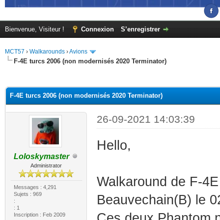
Bienvenue, Visiteur !
Connexion
S’enregistrer
MCT57
›
Walkarounds
›
Avions
F-4E turcs 2006 (non modernisés 2020 Terminator)
(s))
F-4E turcs 2006 (non modernisés 2020 Terminator)
26-09-2021 14:03:39
Hello,
Loloskymaster
Administrator
Walkaround de F-4E 
Messages : 4,291
Sujets : 969
Beauvechain(B) le 
:
: 1
Ces deux Phantom ne
Inscription : Feb 2009