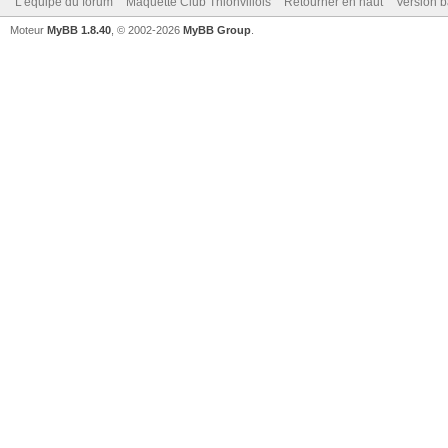
L’équipe du forum
Maquette Club Thionvillois
Retourner en haut
Version b
Moteur
MyBB 1.8.40
, © 2002-2026
MyBB Group
.