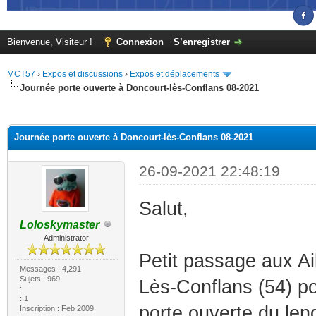
Bienvenue, Visiteur !
Connexion
S’enregistrer
MCT57
›
Expos et discussions
›
Expos et déplacements
Journée porte ouverte à Doncourt-lès-Conflans 08-2021
(s))
Journée porte ouverte à Doncourt-lès-Conflans 08-2021
26-09-2021 22:48:19
Salut,
Loloskymaster
Administrator
Petit passage aux Ai
Messages : 4,291
Sujets : 969
Lès-Conflans (54) po
:
: 1
porte ouverte du len
Inscription : Feb 2009