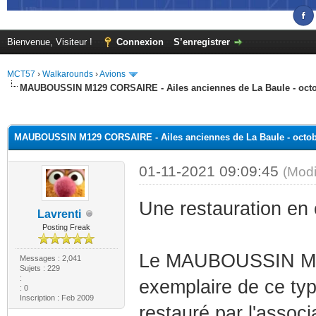
Bienvenue, Visiteur !
Connexion
S’enregistrer
MCT57
›
Walkarounds
›
Avions
MAUBOUSSIN M129 CORSAIRE - Ailes anciennes de La Baule - octo
(s))
MAUBOUSSIN M129 CORSAIRE - Ailes anciennes de La Baule - octob
01-11-2021 09:09:45
(Modi
Une restauration en 
Lavrenti
Posting Freak
Le MAUBOUSSIN M129
Messages : 2,041
Sujets : 229
:
exemplaire de ce ty
: 0
Inscription : Feb 2009
restauré par l'assoc