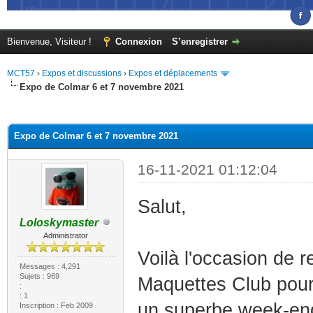
Bienvenue, Visiteur !
Connexion
S’enregistrer
MCT57
›
Expos et discussions
›
Expos et déplacements
Expo de Colmar 6 et 7 novembre 2021
(s))
Expo de Colmar 6 et 7 novembre 2021
16-11-2021 01:12:04
Salut,
Loloskymaster
Administrator
Voilà l'occasion de r
Messages : 4,291
Sujets : 969
Maquettes Club pour
:
: 1
un superbe week-en
Inscription : Feb 2009