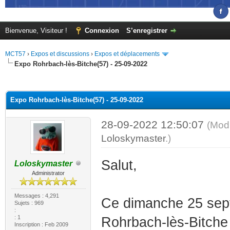
Bienvenue, Visiteur !
Connexion
S’enregistrer
MCT57
›
Expos et discussions
›
Expos et déplacements
Expo Rohrbach-lès-Bitche(57) - 25-09-2022
(s))
Expo Rohrbach-lès-Bitche(57) - 25-09-2022
28-09-2022 12:50:07
(Modi
Loloskymaster
.)
Salut,
Loloskymaster
Administrator
Messages : 4,291
Ce dimanche 25 sept
Sujets : 969
:
: 1
Rohrbach-lès-Bitche 
Inscription : Feb 2009