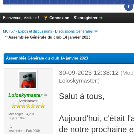
Bienvenue, Visiteur !
Connexion
S’enregistrer
MCT57
›
Expos et discussions
›
Discussions Générales
Assemblée Générale du club 14 janvier 2023
(s))
Assemblée Générale du club 14 janvier 2023
30-09-2023 12:38:12
(Modi
Loloskymaster
.)
Salut à tous,
Loloskymaster
Administrator
Messages : 4,291
Aujourd'hui, c'était 
Sujets : 969
:
: 1
de notre prochaine e
Inscription : Feb 2009