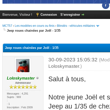
Bienvenue, Visiteur !
Connexion
S’enregistrer
MCT57
›
Les modèles en cours ou finis
›
Blindés - véhicules militaires
Jeep roues chainées par Joël - 1/35
(s))
Jeep roues chainées par Joël - 1/35
30-09-2023 15:05:32
(Modi
Loloskymaster
.)
Salut à tous,
Loloskymaster
Administrator
Messages : 4,291
Notre jeune Joël et 
Sujets : 969
:
: 1
Jeep au 1/35 de che
Inscription : Feb 2009