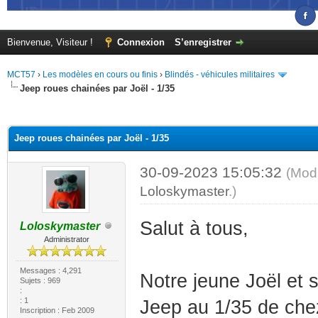
Bienvenue, Visiteur !
Connexion
S’enregistrer
MCT57
›
Les modèles en cours ou finis
›
Blindés - véhicules militaires
Jeep roues chainées par Joël - 1/35
(s))
Jeep roues chainées par Joël - 1/35
30-09-2023 15:05:32
(Modi
Loloskymaster
.)
Salut à tous,
Loloskymaster
Administrator
Messages : 4,291
Notre jeune Joël et 
Sujets : 969
:
: 1
Jeep au 1/35 de che
Inscription : Feb 2009