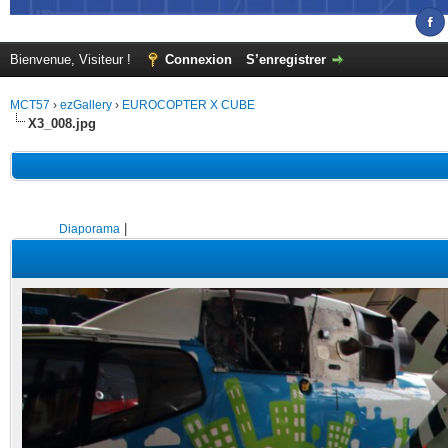
Bienvenue, Visiteur !
Connexion
S’enregistrer
MCT57
›
ezGallery
›
EUROCOPTER X CUBE
X3_008.jpg
|
Diaporama