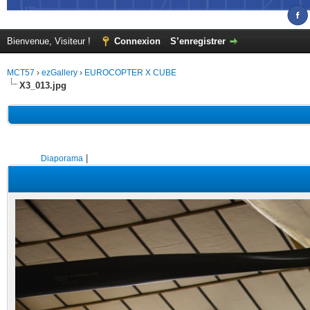
Bienvenue, Visiteur !
Connexion
S’enregistrer
MCT57
›
ezGallery
›
EUROCOPTER X CUBE
X3_013.jpg
|
Diaporama