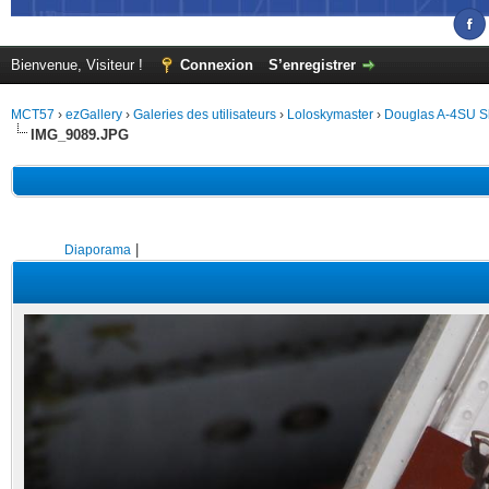
Bienvenue, Visiteur !
Connexion
S’enregistrer
MCT57
›
ezGallery
›
Galeries des utilisateurs
›
Loloskymaster
›
Douglas A-4SU 
IMG_9089.JPG
|
Diaporama