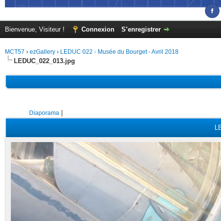
Bienvenue, Visiteur !
Connexion
S’enregistrer
MCT57
›
ezGallery
›
LEDUC 022 - Musée du Bourget - Avril 2018
LEDUC_022_013.jpg
|
Diaporama
L