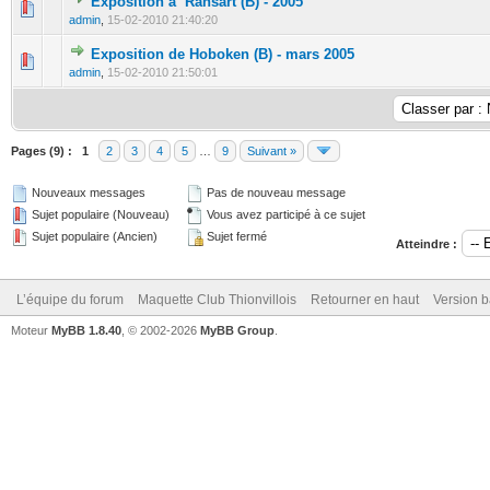
Exposition à Ransart (B) - 2005
0 Votes - 0 sur 5 en moyenne
1
2
3
4
5
admin
,
15-02-2010 21:40:20
Exposition de Hoboken (B) - mars 2005
0 Votes - 0 sur 5 en moyenne
1
2
3
4
5
admin
,
15-02-2010 21:50:01
Pages (9) :
1
2
3
4
5
…
9
Suivant »
Nouveaux messages
Pas de nouveau message
Sujet populaire (Nouveau)
Vous avez participé à ce sujet
Sujet populaire (Ancien)
Sujet fermé
Atteindre :
L’équipe du forum
Maquette Club Thionvillois
Retourner en haut
Version b
Moteur
MyBB 1.8.40
, © 2002-2026
MyBB Group
.