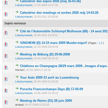
Calendrier des expos 2026 (màj 16-03-26)
0 Votes - 0 sur 5 en moyenne
1
2
3
4
5
Loloskymaster
,
17-02-2009 14:17:42
Calendrier des meetings et sorties 2026 màj 14-03-26
0 Votes - 0 sur 5 en moyenne
1
2
3
4
5
Loloskymaster
,
22-03-2011 23:56:58
Sujets normaux
Cité de l'Automobile Schlumpf Mulhouse (68) - 14 aout 201
0 Votes - 0 sur 5 en moyenne
1
2
3
4
5
Loloskymaster
,
16-09-2011 13:04:52
SINSHEIM (D) 14-15 mars 2009 Musée+expo!!
(Pages :
1
2
)
0 Votes - 0 sur 5 en moyenne
1
2
3
4
5
Loloskymaster
,
22-03-2009 20:03:45
Meeting de Bitburg (D) 29-06-2008
0 Votes - 0 sur 5 en moyenne
1
2
3
4
5
Loloskymaster
,
24-03-2009 08:10:42
Chà¢lons en Champagne 28/29 mars 2009...Images d'expo.
0 Votes - 0 sur 5 en moyenne
1
2
3
4
5
Hornet7,
30-03-2009 17:30:19
Tour Auto 2009 23 avril au Luxembourg
0 Votes - 0 sur 5 en moyenne
1
2
3
4
5
Loloskymaster
,
26-04-2009 21:29:05
Porsche Francorchamps Days (B) 17-05-09
0 Votes - 0 sur 5 en moyenne
1
2
3
4
5
Loloskymaster
,
19-05-2009 22:28:22
Meeting de Reims (51) 28 juin 2009
0 Votes - 0 sur 5 en moyenne
1
2
3
4
5
arnaud,
04-07-2009 13:33:20