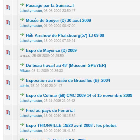
Passage par la Suisse...!
0 Votes - 0 sur 5 en moyenne
1
2
3
4
5
Loloskymaster
,
03-08-2009 23:50:47
Musée de Speyer (D) 30 aout 2009
0 Votes - 0 sur 5 en moyenne
1
2
3
4
5
Loloskymaster
,
01-09-2009 00:47:09
Héli Airshow de Phalsbourg(57) 13-09-09
0 Votes - 0 sur 5 en moyenne
1
2
3
4
5
Loloskymaster
,
13-09-2009 07:39:21
Expo de Mayence (D) 2009
0 Votes - 0 sur 5 en moyenne
1
2
3
4
5
arnaud,
25-09-2009 00:29:50
Du beau travail au 48' (Museum SPEYER)
0 Votes - 0 sur 5 en moyenne
1
2
3
4
5
Mikato
,
08-11-2009 02:36:33
Exposition au musée de Bruxelles (B)- 2004
0 Votes - 0 sur 5 en moyenne
1
2
3
4
5
admin
,
15-02-2010 20:04:47
Expo de Colmar (68) CMC 2009 14 et 15 novembre 2009
0 Votes - 0 sur 5 en moyenne
1
2
3
4
5
Loloskymaster
,
25-11-2009 21:02:42
Fred au pays de Ferrari..!
0 Votes - 0 sur 5 en moyenne
1
2
3
4
5
Loloskymaster
,
16-01-2010 18:15:52
Expo THIONVILLE 19/20 avril 2008 : les photos
0 Votes - 0 sur 5 en moyenne
1
2
3
4
5
Loloskymaster
,
10-02-2010 19:41:32