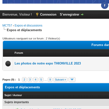
Bienvenue, Visiteur !
Connexion
S’enregistrer
MCT57
›
Expos et discussions
Expos et déplacements
Utilisateurs naviguant sur ce forum : 2 Visiteur(s)
Forums dan
Forum
Les photos de notre expo THIONVILLE 2023
Pages (9) :
1
2
3
4
5
…
9
Suivant »
Expos et déplacements
Sujet
/
Auteur
Sujets importants