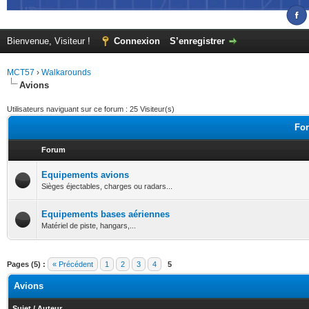
Bienvenue, Visiteur !
Connexion
S’enregistrer
MCT57
›
Walkarounds
Avions
Utilisateurs naviguant sur ce forum : 25 Visiteur(s)
For
Forum
Equipements avions
Sièges éjectables, charges ou radars...
Equipements bases aériennes
Matériel de piste, hangars,...
Pages (5) :
« Précédent
1
2
3
4
5
Avions
Sujet
/
Auteur