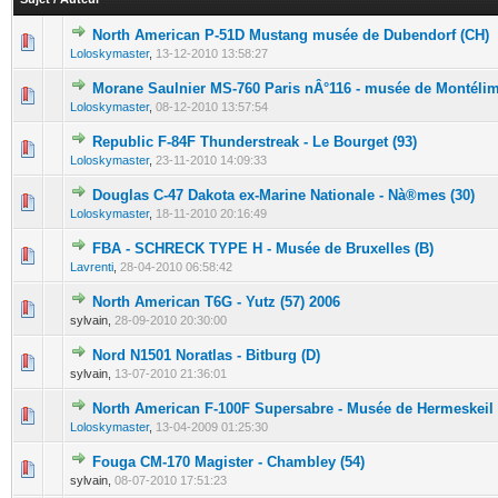
North American P-51D Mustang musée de Dubendorf (CH)
0 Votes - 0 sur 5 en moyenne
1
2
3
4
5
Loloskymaster
,
13-12-2010 13:58:27
Morane Saulnier MS-760 Paris nÂ°116 - musée de Montélim
0 Votes - 0 sur 5 en moyenne
1
2
3
4
5
Loloskymaster
,
08-12-2010 13:57:54
Republic F-84F Thunderstreak - Le Bourget (93)
0 Votes - 0 sur 5 en moyenne
1
2
3
4
5
Loloskymaster
,
23-11-2010 14:09:33
Douglas C-47 Dakota ex-Marine Nationale - Nà®mes (30)
0 Votes - 0 sur 5 en moyenne
1
2
3
4
5
Loloskymaster
,
18-11-2010 20:16:49
FBA - SCHRECK TYPE H - Musée de Bruxelles (B)
0 Votes - 0 sur 5 en moyenne
1
2
3
4
5
Lavrenti
,
28-04-2010 06:58:42
North American T6G - Yutz (57) 2006
0 Votes - 0 sur 5 en moyenne
1
2
3
4
5
sylvain,
28-09-2010 20:30:00
Nord N1501 Noratlas - Bitburg (D)
0 Votes - 0 sur 5 en moyenne
1
2
3
4
5
sylvain,
13-07-2010 21:36:01
North American F-100F Supersabre - Musée de Hermeskeil 
0 Votes - 0 sur 5 en moyenne
1
2
3
4
5
Loloskymaster
,
13-04-2009 01:25:30
Fouga CM-170 Magister - Chambley (54)
0 Votes - 0 sur 5 en moyenne
1
2
3
4
5
sylvain,
08-07-2010 17:51:23