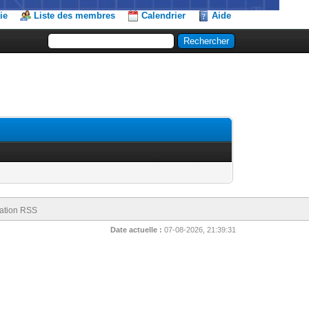
ie
Liste des membres
Calendrier
Aide
ation RSS
Date actuelle :
07-08-2026, 21:39:31