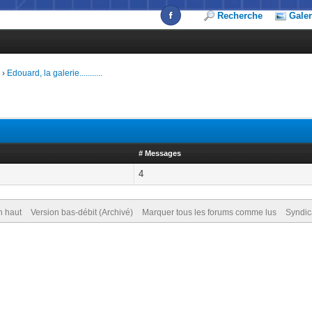
Recherche
Galer
s
›
Edouard, la galerie...........
# Messages
4
n haut
Version bas-débit (Archivé)
Marquer tous les forums comme lus
Syndic