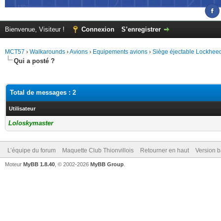
Bienvenue, Visiteur !
Connexion
S’enregistrer
MCT57
›
Walkarounds
›
Avions
›
Equipements avions
›
Siège éjectable Lockhee
Qui a posté ?
Total de messages : 2
Utilisateur
Loloskymaster
L’équipe du forum
Maquette Club Thionvillois
Retourner en haut
Version b
Moteur
MyBB 1.8.40
, © 2002-2026
MyBB Group
.