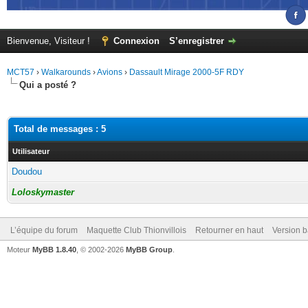
Bienvenue, Visiteur !
Connexion
S’enregistrer
MCT57
›
Walkarounds
›
Avions
›
Dassault Mirage 2000-5F RDY
Qui a posté ?
Total de messages : 5
Utilisateur
Doudou
Loloskymaster
L’équipe du forum
Maquette Club Thionvillois
Retourner en haut
Version b
Moteur
MyBB 1.8.40
, © 2002-2026
MyBB Group
.