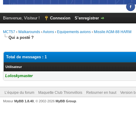
Bienvenue, Visiteur !
Connexion
S’enregistrer
MCT57
›
Walkarounds
›
Avions
›
Equipements avions
›
Missile AGM-88 HARM
Qui a posté ?
Total de messages : 1
Utilisateur
Loloskymaster
L’équipe du forum
Maquette Club Thionvillois
Retourner en haut
Version b
Moteur
MyBB 1.8.40
, © 2002-2026
MyBB Group
.