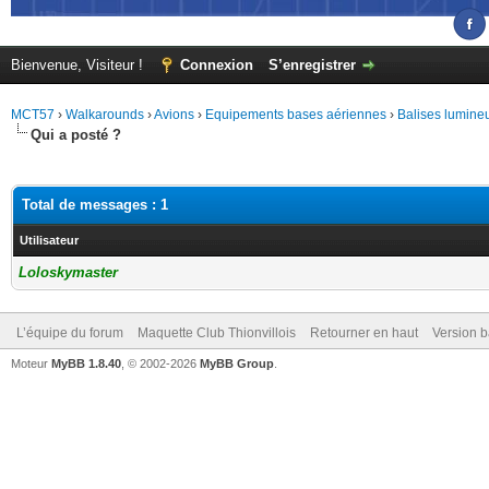
Bienvenue, Visiteur !
Connexion
S’enregistrer
MCT57
›
Walkarounds
›
Avions
›
Equipements bases aériennes
›
Balises lumine
Qui a posté ?
Total de messages : 1
Utilisateur
Loloskymaster
L’équipe du forum
Maquette Club Thionvillois
Retourner en haut
Version b
Moteur
MyBB 1.8.40
, © 2002-2026
MyBB Group
.