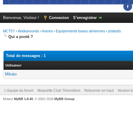
Bienvenue, Visiteur !
Connexion
S’enregistrer
MCT57
›
Walkarounds
›
Avions
›
Equipements bases aériennes
›
pistards
Qui a posté ?
Total de messages : 1
Utilisateur
Mikato
L’équipe du forum
Maquette Club Thionvillois
Retourner en haut
Version b
Moteur
MyBB 1.8.40
, © 2002-2026
MyBB Group
.