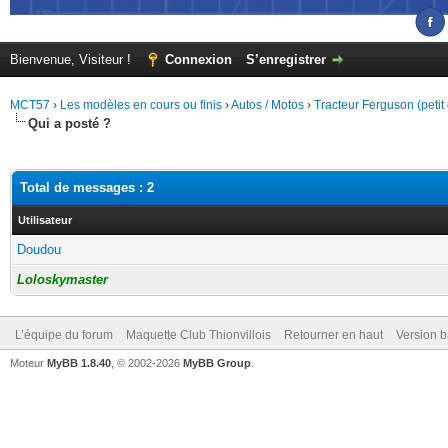
Bienvenue, Visiteur !
Connexion
S’enregistrer
MCT57
›
Les modèles en cours ou finis
›
Autos / Motos
›
Tracteur Ferguson (petit 
Qui a posté ?
Total de messages : 2
Utilisateur
Doudou
Loloskymaster
L’équipe du forum
Maquette Club Thionvillois
Retourner en haut
Version b
Moteur
MyBB 1.8.40
, © 2002-2026
MyBB Group
.