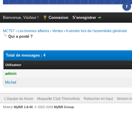
Bienvenue, Visiteur !
Connexion
S’enregistrer
MCT57
›
Les bonnes affaires
›
Ventes
›
A vendre lors de l'assemblée générale
Qui a posté ?
Total de messages : 4
Utilisateur
admin
Michel
L’équipe du forum
Maquette Club Thionvillois
Retourner en haut
Version b
Moteur
MyBB 1.8.40
, © 2002-2026
MyBB Group
.