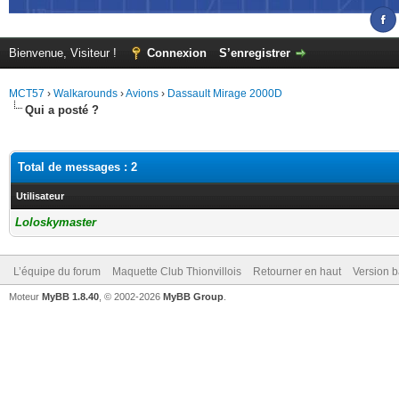
Bienvenue, Visiteur !
Connexion
S’enregistrer
MCT57
›
Walkarounds
›
Avions
›
Dassault Mirage 2000D
Qui a posté ?
Total de messages : 2
Utilisateur
Loloskymaster
L’équipe du forum
Maquette Club Thionvillois
Retourner en haut
Version b
Moteur
MyBB 1.8.40
, © 2002-2026
MyBB Group
.