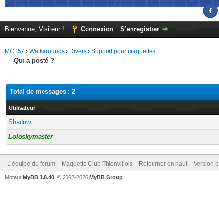
Bienvenue, Visiteur !
Connexion
S’enregistrer
MCT57
›
Walkarounds
›
Divers
›
Support pour maquettes
Qui a posté ?
Total de messages : 2
Utilisateur
Shadow
Loloskymaster
L’équipe du forum
Maquette Club Thionvillois
Retourner en haut
Version b
Moteur
MyBB 1.8.40
, © 2002-2026
MyBB Group
.