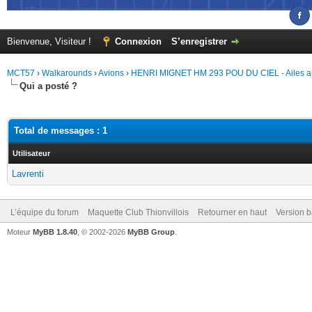
Bienvenue, Visiteur !
Connexion
S’enregistrer
MCT57
›
Walkarounds
›
Avions
›
HENRI MIGNET HM 293 POU DU CIEL - Ailes an
Qui a posté ?
Total de messages : 1
Utilisateur
Lavrenti
L’équipe du forum
Maquette Club Thionvillois
Retourner en haut
Version b
Moteur
MyBB 1.8.40
, © 2002-2026
MyBB Group
.