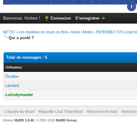
Bienvenue, Visiteur !
Connexion
S’enregistrer
MCT57
›
Les modèles en cours ou finis
›
Autos / Motos
›
PETERBILT 378 Long haule
Qui a posté ?
Total de messages : 6
Utilisateur
Doudou
Lavrenti
Loloskymaster
L’équipe du forum
Maquette Club Thionvillois
Retourner en haut
Version b
Moteur
MyBB 1.8.40
, © 2002-2026
MyBB Group
.