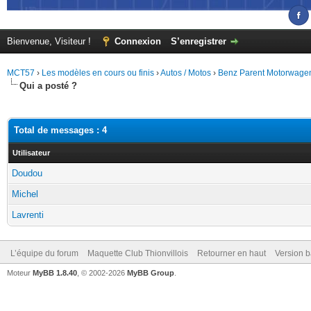
Bienvenue, Visiteur !
Connexion
S’enregistrer
MCT57
›
Les modèles en cours ou finis
›
Autos / Motos
›
Benz Parent Motorwage
Qui a posté ?
Total de messages : 4
Utilisateur
Doudou
Michel
Lavrenti
L’équipe du forum
Maquette Club Thionvillois
Retourner en haut
Version b
Moteur
MyBB 1.8.40
, © 2002-2026
MyBB Group
.