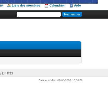
ie
Liste des membres
Calendrier
Aide
ation RSS
Date actuelle :
07-08-2026, 18:56:09