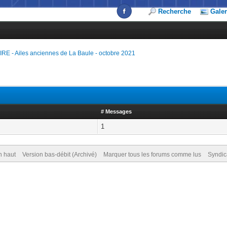
Recherche
Galer
- Ailes anciennes de La Baule - octobre 2021
# Messages
1
n haut
Version bas-débit (Archivé)
Marquer tous les forums comme lus
Syndic