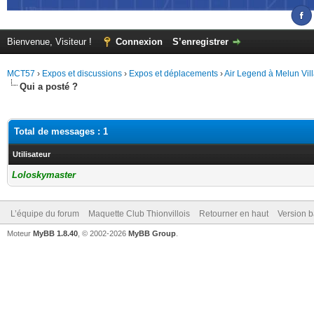
Bienvenue, Visiteur !
Connexion
S’enregistrer
MCT57
›
Expos et discussions
›
Expos et déplacements
›
Air Legend à Melun Vil
Qui a posté ?
Total de messages : 1
Utilisateur
Loloskymaster
L’équipe du forum
Maquette Club Thionvillois
Retourner en haut
Version b
Moteur
MyBB 1.8.40
, © 2002-2026
MyBB Group
.