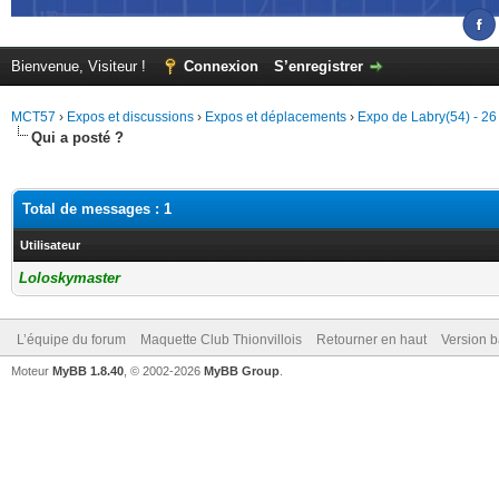
Bienvenue, Visiteur !
Connexion
S’enregistrer
MCT57
›
Expos et discussions
›
Expos et déplacements
›
Expo de Labry(54) - 26
Qui a posté ?
Total de messages : 1
Utilisateur
Loloskymaster
L’équipe du forum
Maquette Club Thionvillois
Retourner en haut
Version b
Moteur
MyBB 1.8.40
, © 2002-2026
MyBB Group
.