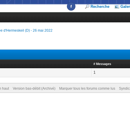
Recherche
Galer
e d'Hermeskeil (D) - 26 mai 2022
# Messages
1
n haut
Version bas-débit (Archivé)
Marquer tous les forums comme lus
Syndic