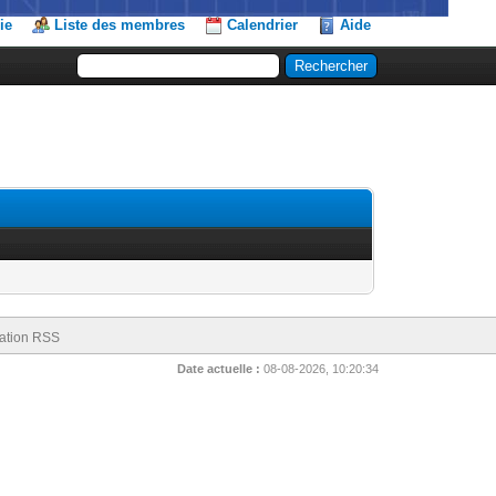
ie
Liste des membres
Calendrier
Aide
ation RSS
Date actuelle :
08-08-2026, 10:20:34