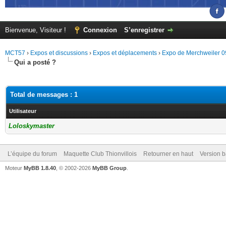
Bienvenue, Visiteur !
Connexion
S’enregistrer
MCT57
›
Expos et discussions
›
Expos et déplacements
›
Expo de Merchweiler 0
Qui a posté ?
Total de messages : 1
Utilisateur
Loloskymaster
L’équipe du forum
Maquette Club Thionvillois
Retourner en haut
Version b
Moteur
MyBB 1.8.40
, © 2002-2026
MyBB Group
.