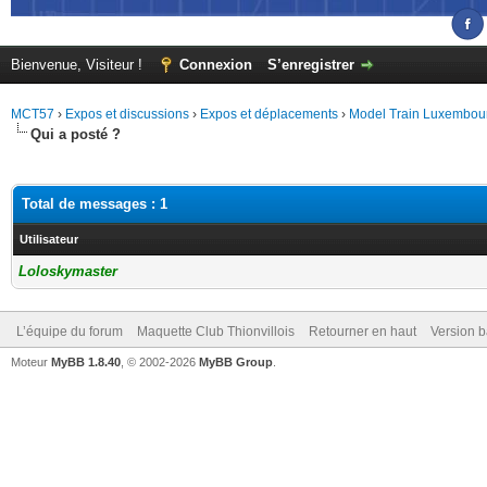
Bienvenue, Visiteur !
Connexion
S’enregistrer
MCT57
›
Expos et discussions
›
Expos et déplacements
›
Model Train Luxembourg
Qui a posté ?
Total de messages : 1
Utilisateur
Loloskymaster
L’équipe du forum
Maquette Club Thionvillois
Retourner en haut
Version b
Moteur
MyBB 1.8.40
, © 2002-2026
MyBB Group
.