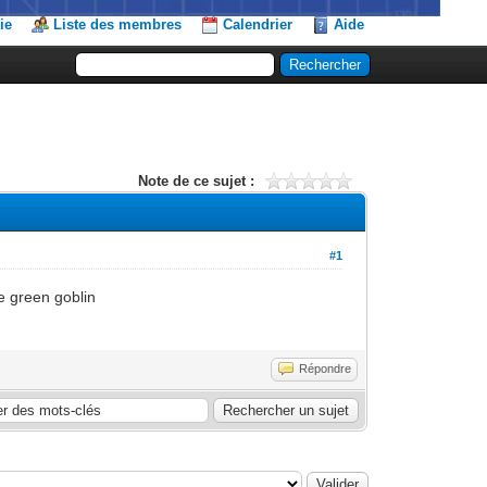
ie
Liste des membres
Calendrier
Aide
Note de ce sujet :
#1
e green goblin
Répondre