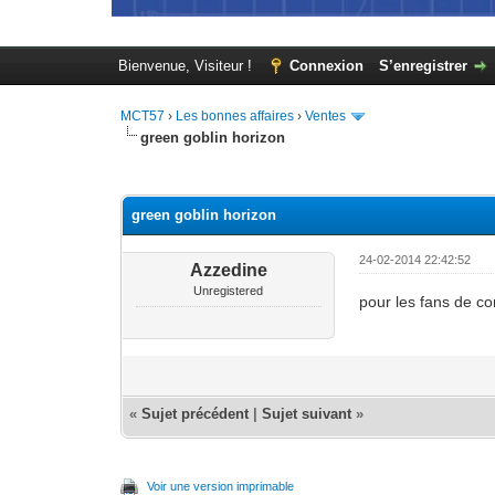
Bienvenue, Visiteur !
Connexion
S’enregistrer
MCT57
›
Les bonnes affaires
›
Ventes
green goblin horizon
Moyenne : 0 (0 vote(s))
1
2
3
4
5
green goblin horizon
24-02-2014 22:42:52
Azzedine
Unregistered
pour les fans de c
«
Sujet précédent
|
Sujet suivant
»
Voir une version imprimable