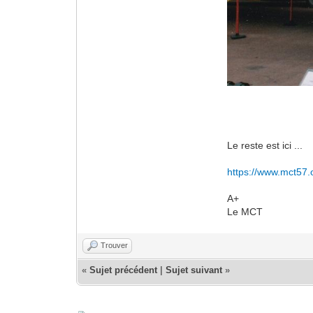
Le reste est ici ...
https://www.mct57.
A+
Le MCT
Trouver
«
Sujet précédent
|
Sujet suivant
»