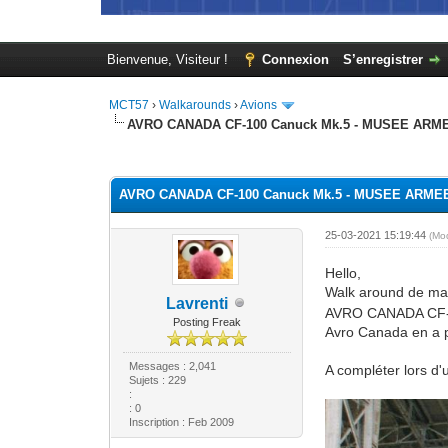
Bienvenue, Visiteur !
Connexion
S’enregistrer
MCT57
›
Walkarounds
›
Avions
AVRO CANADA CF-100 Canuck Mk.5 - MUSEE ARMEE
Moyenne : 0 (0 vote(s))
1
2
3
4
5
AVRO CANADA CF-100 Canuck Mk.5 - MUSEE ARMEE 
25-03-2021 15:19:44
(Mo
Hello,
Walk around de mai
Lavrenti
AVRO CANADA CF-10
Posting Freak
Avro Canada en a p
Messages : 2,041
A compléter lors d'
Sujets : 229
:
: 0
Inscription : Feb 2009