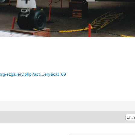
org/ezgallery.php?acti...ery&cat=69