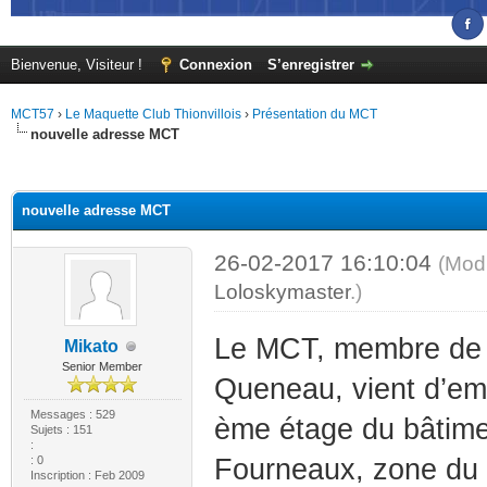
Bienvenue, Visiteur !
Connexion
S’enregistrer
MCT57
›
Le Maquette Club Thionvillois
›
Présentation du MCT
nouvelle adresse MCT
(s))
nouvelle adresse MCT
26-02-2017 16:10:04
(Modi
Loloskymaster
.)
Le MCT, membre de 
Mikato
Senior Member
Queneau, vient d’em
Messages : 529
ème étage du bâtime
Sujets : 151
:
: 0
Fourneaux, zone du G
Inscription : Feb 2009