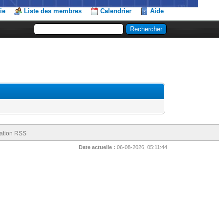
ie
Liste des membres
Calendrier
Aide
ation RSS
Date actuelle :
06-08-2026, 05:11:44