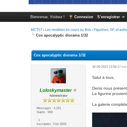
Bienvenue, Visiteur !
Connexion
S’enregistrer
MCT57
›
Les modèles en cours ou finis
›
Figurines, SF, et autr
Cox apocalyptic diorama 1/32
Moyenne : 0 (0 vote(s))
1
2
3
4
5
Cox apocalyptic diorama 1/32
30-09-2023 13:56:17
(Mo
Salut à tous,
Denis nous présent
Loloskymaster
La figurine provient
Administrator
La galerie complète
Messages : 4,291
Sujets : 969
:
: 1
Inscription : Feb 2009