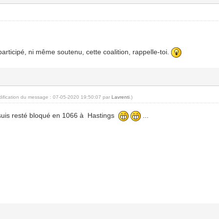
articipé, ni même soutenu, cette coalition, rappelle-toi.
dification du message : 07-05-2020 19:50:07 par
Lavrenti
.)
e suis resté bloqué en 1066 à Hastings
...