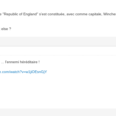
ne "Republic of England" s'est constituée, avec comme capitale, Winche
t else ?
... l'ennemi héréditaire !
be.com/watch?v=w1jiOEsnGjY