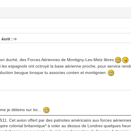
écrit :
 ton duché, des Forces Aériennes de Montigny-Les-Metz libres
i les espagnols ont octroyé la base aérienne proche, pour service rendu, 
aduction beugue lorsque tu associes coréen et montignien.
me je déteins sur toi...
511. Cet avion offert par des patriotes américains aux forces aériennes l
empire colonial britannique* à voler au dessus de Londres quelques heures