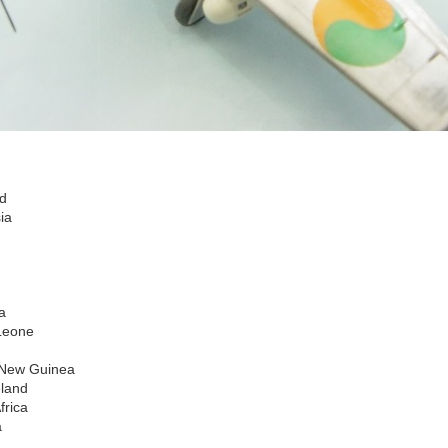
nd
ia
ia
 Leone
 New Guinea
eland
frica
a
n