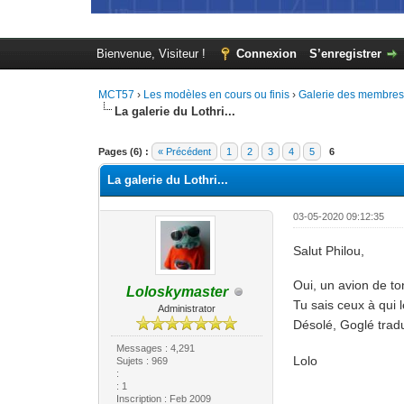
Bienvenue, Visiteur !
Connexion
S’enregistrer
MCT57
›
Les modèles en cours ou finis
›
Galerie des membre
La galerie du Lothri...
Moyenne : 0 (0 vote(s))
1
2
3
4
5
Pages (6) :
« Précédent
1
2
3
4
5
6
La galerie du Lothri...
03-05-2020 09:12:35
Salut Philou,
Oui, un avion de t
Loloskymaster
Tu sais ceux à qui 
Administrator
Désolé, Goglé trad
Messages : 4,291
Lolo
Sujets : 969
:
: 1
Inscription : Feb 2009