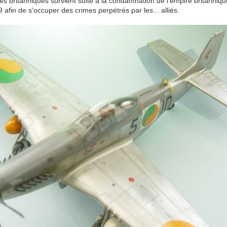
ies britanniques survient suite à la condamnation de l'empire britanniqu
fin de s'occuper des crimes perpétrés par les... alliés.