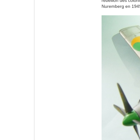
rébellion des colon
Nuremberg en 1949 a