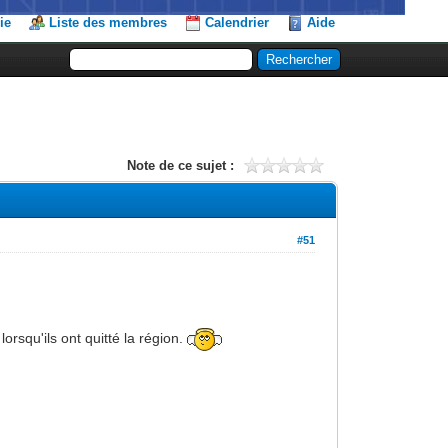
ie
Liste des membres
Calendrier
Aide
Note de ce sujet :
#51
orsqu'ils ont quitté la région.